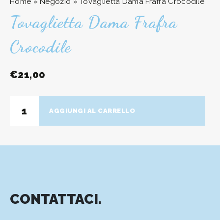
Home
»
Negozio
»
Tovaglietta Dama Frafra Crocodile
Tovaglietta Dama Frafra
Crocodile
€
21,00
Tovaglietta
AGGIUNGI AL CARRELLO
Dama
Frafra
Crocodile
quantità
CONTATTACI.