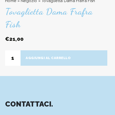
Home
»
Negozio
»
Tovaglietta Dama Frafra Fish
Tovaglietta Dama Frafra
Fish
€
21,00
Tovaglietta
AGGIUNGI AL CARRELLO
Dama
Frafra
Fish
quantità
CONTATTACI.