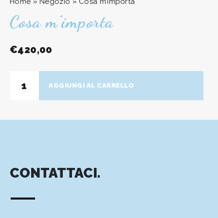
Home
»
Negozio
»
Cosa m’importa
Cosa m’importa
€
420,00
Cosa
AGGIUNGI AL CARRELLO
m'importa
quantità
CONTATTACI.